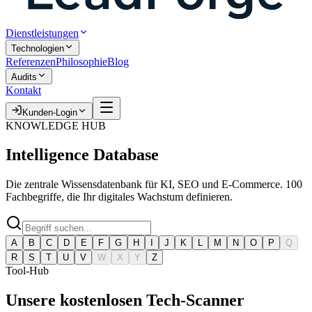
Dienstleistungen
Technologien
Referenzen
Philosophie
Blog
Audits
Kontakt
Kunden-Login
KNOWLEDGE HUB
Intelligence
Database
Die zentrale Wissensdatenbank für KI, SEO und E-Commerce. 100
Fachbegriffe, die Ihr digitales Wachstum definieren.
A
B
C
D
E
F
G
H
I
J
K
L
M
N
O
P
Q
R
S
T
U
V
W
X
Y
Z
Tool-Hub
Unsere kostenlosen
Tech-Scanner