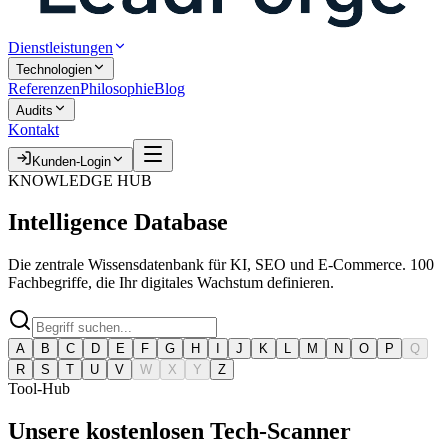
Dienstleistungen
Technologien
Referenzen
Philosophie
Blog
Audits
Kontakt
Kunden-Login
KNOWLEDGE HUB
Intelligence
Database
Die zentrale Wissensdatenbank für KI, SEO und E-Commerce. 100
Fachbegriffe, die Ihr digitales Wachstum definieren.
A
B
C
D
E
F
G
H
I
J
K
L
M
N
O
P
Q
R
S
T
U
V
W
X
Y
Z
Tool-Hub
Unsere kostenlosen
Tech-Scanner