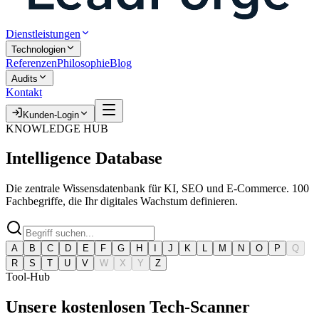
Dienstleistungen
Technologien
Referenzen
Philosophie
Blog
Audits
Kontakt
Kunden-Login
KNOWLEDGE HUB
Intelligence
Database
Die zentrale Wissensdatenbank für KI, SEO und E-Commerce. 100
Fachbegriffe, die Ihr digitales Wachstum definieren.
A
B
C
D
E
F
G
H
I
J
K
L
M
N
O
P
Q
R
S
T
U
V
W
X
Y
Z
Tool-Hub
Unsere kostenlosen
Tech-Scanner