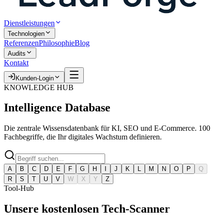
Dienstleistungen
Technologien
Referenzen
Philosophie
Blog
Audits
Kontakt
Kunden-Login
KNOWLEDGE HUB
Intelligence
Database
Die zentrale Wissensdatenbank für KI, SEO und E-Commerce. 100
Fachbegriffe, die Ihr digitales Wachstum definieren.
A
B
C
D
E
F
G
H
I
J
K
L
M
N
O
P
Q
R
S
T
U
V
W
X
Y
Z
Tool-Hub
Unsere kostenlosen
Tech-Scanner