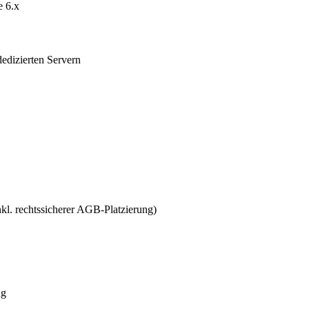
e 6.x
edizierten Servern
l. rechtssicherer AGB-Platzierung)
ng