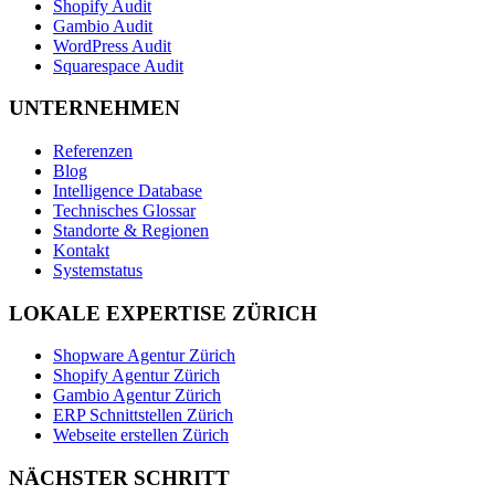
Shopify Audit
Gambio Audit
WordPress Audit
Squarespace Audit
UNTERNEHMEN
Referenzen
Blog
Intelligence Database
Technisches Glossar
Standorte & Regionen
Kontakt
Systemstatus
LOKALE EXPERTISE ZÜRICH
Shopware Agentur Zürich
Shopify Agentur Zürich
Gambio Agentur Zürich
ERP Schnittstellen Zürich
Webseite erstellen Zürich
NÄCHSTER SCHRITT