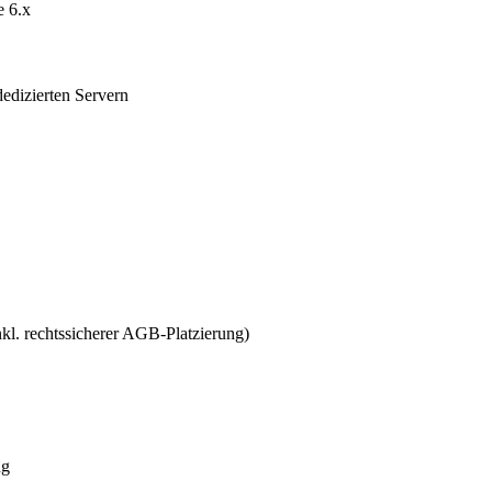
e 6.x
edizierten Servern
l. rechtssicherer AGB-Platzierung)
ng