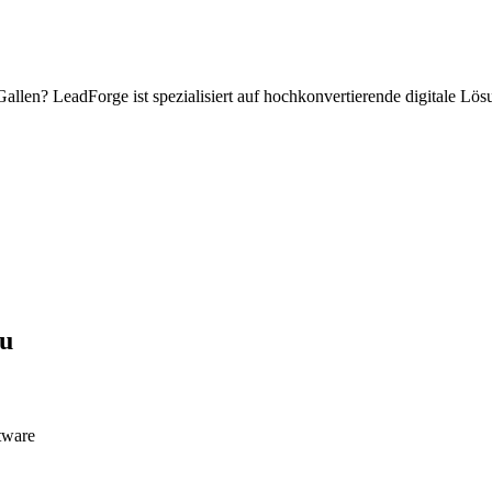
Gallen
? LeadForge ist spezialisiert auf hochkonvertierende digitale L
au
tware