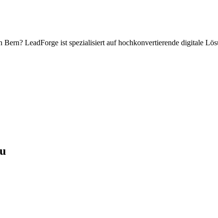
n
Bern
? LeadForge ist spezialisiert auf hochkonvertierende digitale L
au